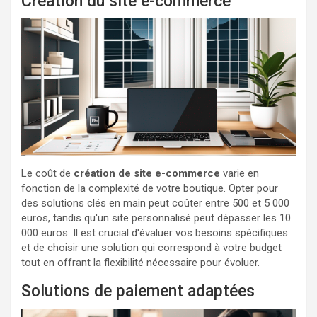
Création du site e-commerce
Le coût de
création de site e-commerce
varie en
fonction de la complexité de votre boutique. Opter pour
des solutions clés en main peut coûter entre 500 et 5 000
euros, tandis qu'un site personnalisé peut dépasser les 10
000 euros. Il est crucial d'évaluer vos besoins spécifiques
et de choisir une solution qui correspond à votre budget
tout en offrant la flexibilité nécessaire pour évoluer.
Solutions de paiement adaptées