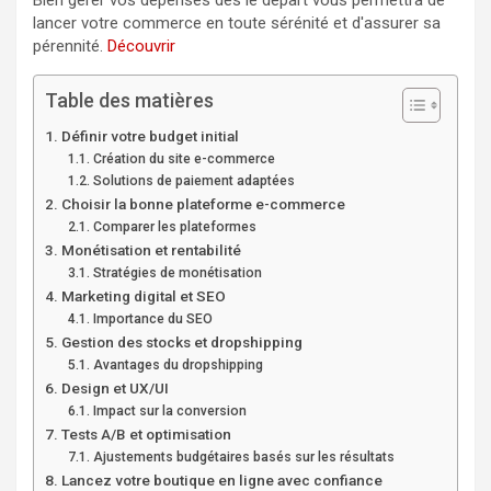
lancer votre commerce en toute sérénité et d'assurer sa
pérennité.
Découvrir
Table des matières
Définir votre budget initial
Création du site e-commerce
Solutions de paiement adaptées
Choisir la bonne plateforme e-commerce
Comparer les plateformes
Monétisation et rentabilité
Stratégies de monétisation
Marketing digital et SEO
Importance du SEO
Gestion des stocks et dropshipping
Avantages du dropshipping
Design et UX/UI
Impact sur la conversion
Tests A/B et optimisation
Ajustements budgétaires basés sur les résultats
Lancez votre boutique en ligne avec confiance