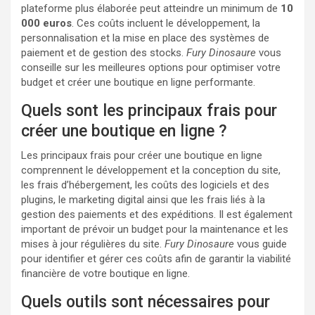
plateforme plus élaborée peut atteindre un minimum de
10
000 euros
. Ces coûts incluent le développement, la
personnalisation et la mise en place des systèmes de
paiement et de gestion des stocks.
Fury Dinosaure
vous
conseille sur les meilleures options pour optimiser votre
budget et créer une boutique en ligne performante.
Quels sont les principaux frais pour
créer une boutique en ligne ?
Les principaux frais pour créer une boutique en ligne
comprennent le développement et la conception du site,
les frais d’hébergement, les coûts des logiciels et des
plugins, le marketing digital ainsi que les frais liés à la
gestion des paiements et des expéditions. Il est également
important de prévoir un budget pour la maintenance et les
mises à jour régulières du site.
Fury Dinosaure
vous guide
pour identifier et gérer ces coûts afin de garantir la viabilité
financière de votre boutique en ligne.
Quels outils sont nécessaires pour