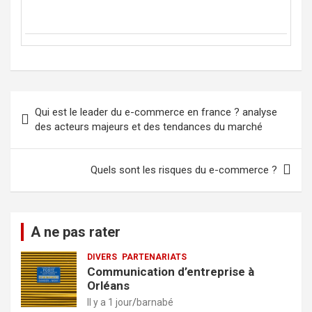
Navigation
Qui est le leader du e-commerce en france ? analyse
de
des acteurs majeurs et des tendances du marché
l’article
Quels sont les risques du e-commerce ?
A ne pas rater
DIVERS
PARTENARIATS
Communication d’entreprise à
Orléans
Il y a 1 jour
barnabé