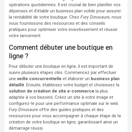
opérations quotidiennes. Il est crucial de bien planifier vos
dépenses et d'établir un business plan solide pour assurer
la rentabilité de votre boutique. Chez
Fury Dinosaure
, nous
vous fournissons des ressources et des conseils
pratiques pour optimiser votre investissement et réussir
votre lancement.
Comment débuter une boutique en
ligne ?
Pour débuter une boutique en ligne, il est important de
suivre plusieurs étapes clés. Commencez par effectuer
une
veille concurrentielle
et élaborer un
business plan
détaillé
. Ensuite, établissez votre budget et choisissez la
solution de création de site e-commerce
la plus
adaptée à vos besoins. Créez un site à votre image et
configurez-le pour une performance optimale sur le web.
Fury Dinosaure
offre des guides pratiques et des
ressources pour vous accompagner à chaque étape de la
création de votre boutique en ligne, garantissant ainsi un
démarrage réussi.