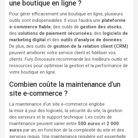
une boutique en ligne ?
Pour gérer efficacement une boutique en ligne, plusieurs
outils sont indispensables. Il vous faudra une
plateforme
e-commerce fiable
, des outils de
gestion des stocks
,
des
solutions de paiement sécurisées
, des
logiciels de
marketing digital
et des
outils d'analyse de données
.
De plus, des outils de
gestion de la relation client (CRM)
peuvent améliorer votre service client et fidéliser vos
clients.
Fury Dinosaure
recommande les meilleurs outils et
ressources pour optimiser la gestion et la performance de
votre boutique en ligne.
Combien coûte la maintenance d'un
site e-commerce ?
La maintenance d'un site e-commerce englobe
la mise à jour des logiciels, la sécurité du site, la gestion
des serveurs et le support technique. Les coûts de
maintenance peuvent varier entre
500 euros
et
2 000
euros
par an, en fonction de la complexité du site et des
services requis. Une maintenance régulière est essentielle