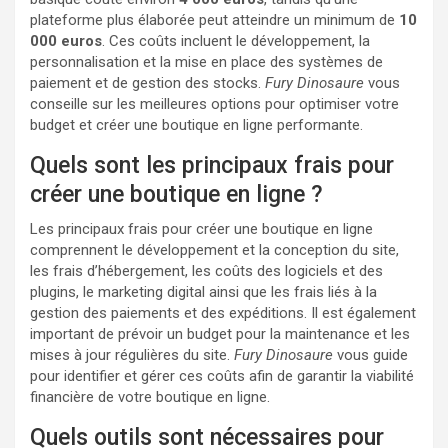
plateforme plus élaborée peut atteindre un minimum de
10
000 euros
. Ces coûts incluent le développement, la
personnalisation et la mise en place des systèmes de
paiement et de gestion des stocks.
Fury Dinosaure
vous
conseille sur les meilleures options pour optimiser votre
budget et créer une boutique en ligne performante.
Quels sont les principaux frais pour
créer une boutique en ligne ?
Les principaux frais pour créer une boutique en ligne
comprennent le développement et la conception du site,
les frais d’hébergement, les coûts des logiciels et des
plugins, le marketing digital ainsi que les frais liés à la
gestion des paiements et des expéditions. Il est également
important de prévoir un budget pour la maintenance et les
mises à jour régulières du site.
Fury Dinosaure
vous guide
pour identifier et gérer ces coûts afin de garantir la viabilité
financière de votre boutique en ligne.
Quels outils sont nécessaires pour