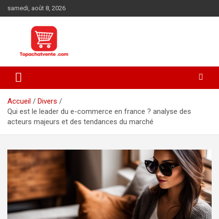
Aller
samedi, août 8, 2026
au
contenu
Tout acheter sur internet
topachatvente.com
Accueil
Divers
Qui est le leader du e-commerce en france ? analyse des
acteurs majeurs et des tendances du marché