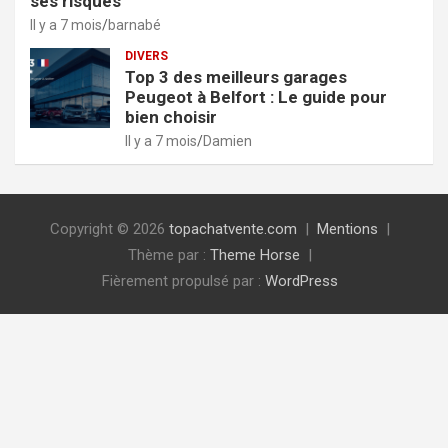
ses risques
Il y a 7 mois
barnabé
DIVERS
Top 3 des meilleurs garages
Peugeot à Belfort : Le guide pour
bien choisir
Il y a 7 mois
Damien
Copyright © 2026
topachatvente.com
Mentions
Thème par :
Theme Horse
Fièrement propulsé par :
WordPress