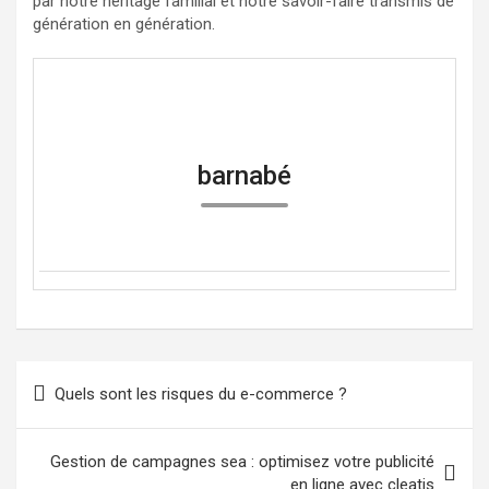
par notre héritage familial et notre savoir-faire transmis de
génération en génération.
barnabé
Navigation
Quels sont les risques du e-commerce ?
de
l’article
Gestion de campagnes sea : optimisez votre publicité
en ligne avec cleatis