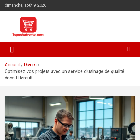
Aller
dimanche, août 9, 2026
au
contenu
Tout acheter sur internet
topachatvente.com
Accueil
Divers
Optimisez vos projets avec un service d’usinage de qualité
dans l’Hérault