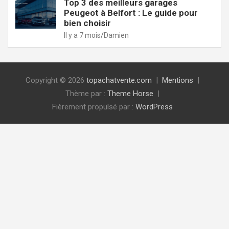
Top 3 des meilleurs garages
Peugeot à Belfort : Le guide pour
bien choisir
Il y a 7 mois
Damien
Copyright © 2026
topachatvente.com
Mentions
Thème par :
Theme Horse
Fièrement propulsé par :
WordPress